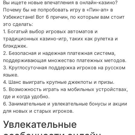
Вы ищете новые впечатления в онлайн-казино?
Почему бы не попробовать игру в «Пин-ап» в
Узбекистане! Вот 6 причин, по которым вам стоит
это сделать:
1. Богатый выбор игровых автоматов и
традиционных казино-игр, таких как рулетка и
блэкджек.
2. Безопасная и надежная платежная система,
поддерживающая множество платежных методов.
3. Круглосуточная поддержка игроков на русском
языке.
4. Шанс выиграть крупные джекпоты и призы.
5. Возможность играть на мобильных устройствах,
где и когда удобно.
6. Занимательные и увлекательные бонусы и акции
для новых и старых игроков.
Увлекательные