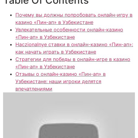
Table Of Contents
Почему вы должны попробовать онлайн-игру в
казино «Пин-ап» в Узбекистане
Увлекательные особенности онлайн-казино
«Пин-ап» в Узбекистане
Наczionalnye ставки в онлайн-казино «Пин-ап»:
как начать играть в Узбекистане
Стратегии для победы в онлайн-игре в казино
«Пин-ап» в Узбекистане
Отзывы о онлайн-казино «Пин-ап» в
Узбекистане: наши игроки делятся
впечатлениями