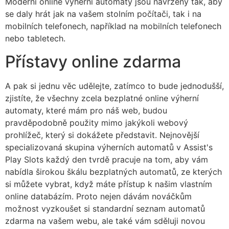
Moderní online výherní automaty jsou navrženy tak, aby
se daly hrát jak na vašem stolním počítači, tak i na
mobilních telefonech, například na mobilních telefonech
nebo tabletech.
Přístavy online zdarma
A pak si jednu věc udělejte, zatímco to bude jednodušší,
zjistíte, že všechny zcela bezplatné online výherní
automaty, které mám pro náš web, budou
pravděpodobně použity mimo jakýkoli webový
prohlížeč, který si dokážete představit. Nejnovější
specializovaná skupina výherních automatů v Assist's
Play Slots každý den tvrdě pracuje na tom, aby vám
nabídla širokou škálu bezplatných automatů, ze kterých
si můžete vybrat, když máte přístup k našim vlastním
online databázím. Proto nejen dávám nováčkům
možnost vyzkoušet si standardní seznam automatů
zdarma na vašem webu, ale také vám sděluji novou