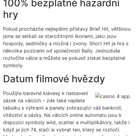
100% bezplatné hazardní
hry
Pokud procházíte nejlepšími přístavy Brief Hit, většinou
jsme se setkali se starožitnými ikonami, jako jsou
hospody, sedmičky a možná i zvony. Short Hit je hra s
několika pozicemi od společnosti Bally. Jednoduše
roztočíte válce a můžete se pokusit získat bezplatné
symboly.
Datum filmové hvězdy
Použijte barevné klávesy k nastavení
sázek na válcích – zde také najdete
tabulku s výhrami a panely zobrazující váš bankroll,
vítězství a sázky. Na válcích online automatu jsou k
dispozici symboly wild, scatter a multiplikátory, takže i
když je jich 74, stačí si vybrat ten, který se roztočí.