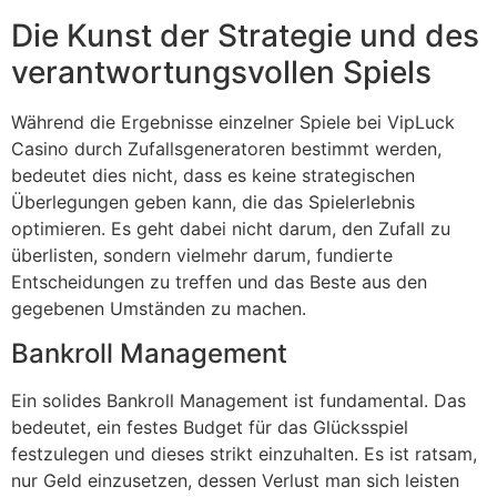
Die Kunst der Strategie und des
verantwortungsvollen Spiels
Während die Ergebnisse einzelner Spiele bei VipLuck
Casino durch Zufallsgeneratoren bestimmt werden,
bedeutet dies nicht, dass es keine strategischen
Überlegungen geben kann, die das Spielerlebnis
optimieren. Es geht dabei nicht darum, den Zufall zu
überlisten, sondern vielmehr darum, fundierte
Entscheidungen zu treffen und das Beste aus den
gegebenen Umständen zu machen.
Bankroll Management
Ein solides Bankroll Management ist fundamental. Das
bedeutet, ein festes Budget für das Glücksspiel
festzulegen und dieses strikt einzuhalten. Es ist ratsam,
nur Geld einzusetzen, dessen Verlust man sich leisten