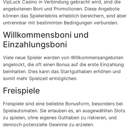
VipLuck Casino in Verbindung gebracht wird, sind die
angebotenen Boni und Promotionen. Diese Angebote
können das Spielerlebnis erheblich bereichern, sind aber
untrennbar mit bestimmten Bedingungen verbunden.
Willkommensboni und
Einzahlungsboni
Viele neue Spieler werden von Willkommensangeboten
angelockt, die oft einen Bonus auf die erste Einzahlung
beinhalten. Dies kann das Startguthaben erhöhen und
somit mehr Spielzeit ermöglichen.
Freispiele
Freispiele sind eine beliebte Bonusform, besonders bei
Spielautomaten. Sie erlauben es, an ausgewählten Slots
zu spielen, ohne eigenes Guthaben zu riskieren, und
dennoch potenzielle Gewinne zu erzielen.