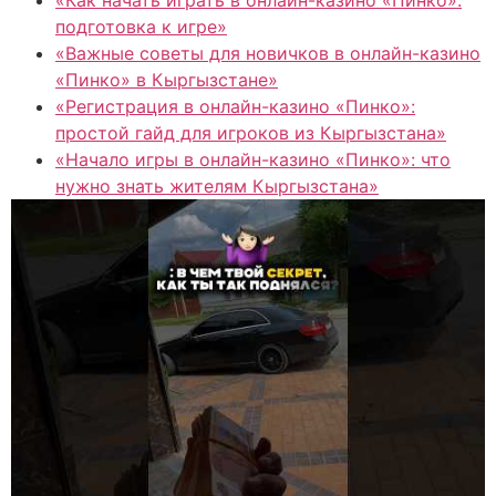
«Как начать играть в онлайн-казино «Пинко»:
подготовка к игре»
«Важные советы для новичков в онлайн-казино
«Пинко» в Кыргызстане»
«Регистрация в онлайн-казино «Пинко»:
простой гайд для игроков из Кыргызстана»
«Начало игры в онлайн-казино «Пинко»: что
нужно знать жителям Кыргызстана»