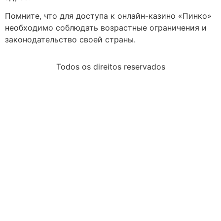
Помните, что для доступа к онлайн-казино «Пинко»
необходимо соблюдать возрастные ограничения и
законодательство своей страны.
Todos os direitos reservados