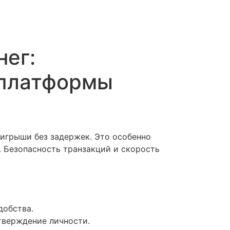
нег:
 платформы
ыигрыши без задержек. Это особенно
 Безопасность транзакций и скорость
добства.
дтверждение личности.