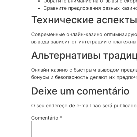
Обратите внимание на отзывы о скор
Сравните предложения разных казино
Технические аспекты
Современные онлайн-казино оптимизируют
вывода зависит от интеграции с платежн
Альтернативы тради
Онлайн-казино с быстрым выводом предла
бонусы и безопасность делают их предпоч
Deixe um comentário
O seu endereço de e-mail não será publicado
Comentário
*