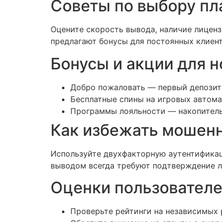
Советы по выбору п
Оцените скорость вывода, наличие лицен
предлагают бонусы для постоянных клиент
Бонусы и акции для 
Добро пожаловать — первый депозит 
Бесплатные спины на игровых автома
Программы лояльности — накопитель
Как избежать мошен
Используйте двухфакторную аутентификац
выводом всегда требуют подтверждение л
Оценки пользователе
Проверьте рейтинги на независимых р