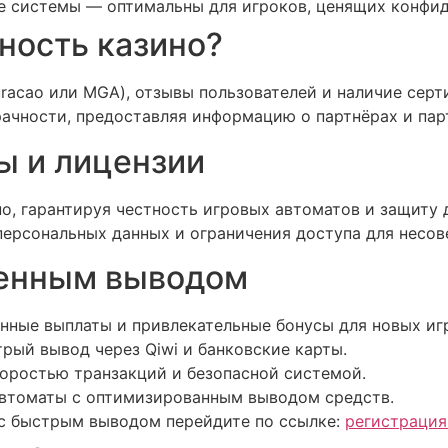
е системы — оптимальны для игроков, ценящих конфид
ность казино?
uracao или MGA), отзывы пользователей и наличие серт
ачности, предоставляя информацию о партнёрах и пар
ы и лицензии
о, гарантируя честность игровых автоматов и защиту 
персональных данных и ограничения доступа для несо
венным выводом
енные выплаты и привлекательные бонусы для новых иг
рый вывод через Qiwi и банковские карты.
коростью транзакций и безопасной системой.
втоматы с оптимизированным выводом средств.
 с быстрым выводом перейдите по ссылке:
регистрация