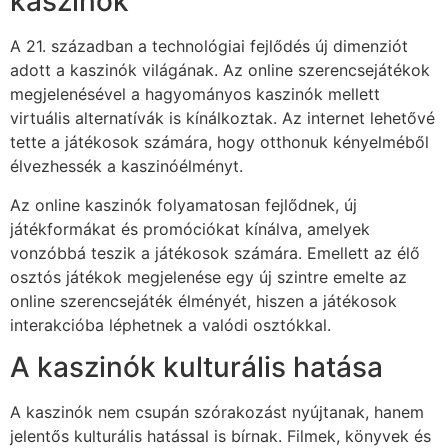
kaszinók
A 21. században a technológiai fejlődés új dimenziót
adott a kaszinók világának. Az online szerencsejátékok
megjelenésével a hagyományos kaszinók mellett
virtuális alternatívák is kínálkoztak. Az internet lehetővé
tette a játékosok számára, hogy otthonuk kényelméből
élvezhessék a kaszinóélményt.
Az online kaszinók folyamatosan fejlődnek, új
játékformákat és promóciókat kínálva, amelyek
vonzóbbá teszik a játékosok számára. Emellett az élő
osztós játékok megjelenése egy új szintre emelte az
online szerencsejáték élményét, hiszen a játékosok
interakcióba léphetnek a valódi osztókkal.
A kaszinók kulturális hatása
A kaszinók nem csupán szórakozást nyújtanak, hanem
jelentős kulturális hatással is bírnak. Filmek, könyvek és