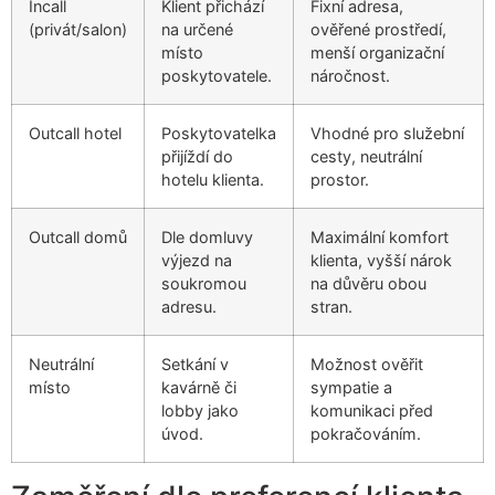
Incall
Klient přichází
Fixní adresa,
(privát/salon)
na určené
ověřené prostředí,
místo
menší organizační
poskytovatele.
náročnost.
Outcall hotel
Poskytovatelka
Vhodné pro služební
přijíždí do
cesty, neutrální
hotelu klienta.
prostor.
Outcall domů
Dle domluvy
Maximální komfort
výjezd na
klienta, vyšší nárok
soukromou
na důvěru obou
adresu.
stran.
Neutrální
Setkání v
Možnost ověřit
místo
kavárně či
sympatie a
lobby jako
komunikaci před
úvod.
pokračováním.