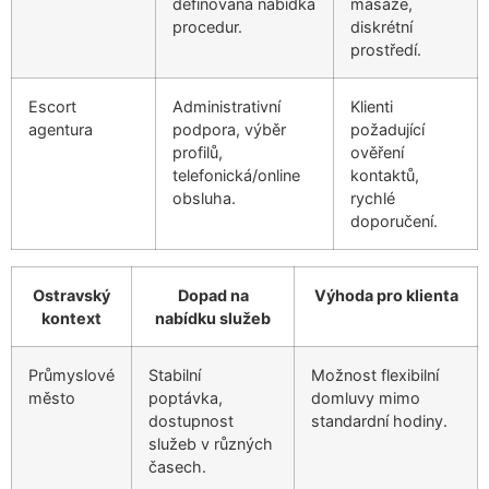
definovaná nabídka
masáže,
procedur.
diskrétní
prostředí.
Escort
Administrativní
Klienti
agentura
podpora, výběr
požadující
profilů,
ověření
telefonická/online
kontaktů,
obsluha.
rychlé
doporučení.
Ostravský
Dopad na
Výhoda pro klienta
kontext
nabídku služeb
Průmyslové
Stabilní
Možnost flexibilní
město
poptávka,
domluvy mimo
dostupnost
standardní hodiny.
služeb v různých
časech.