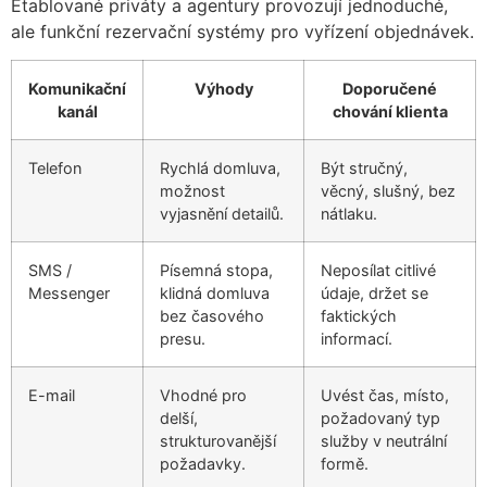
Etablované priváty a agentury provozují jednoduché,
ale funkční rezervační systémy pro vyřízení objednávek.
Komunikační
Výhody
Doporučené
kanál
chování klienta
Telefon
Rychlá domluva,
Být stručný,
možnost
věcný, slušný, bez
vyjasnění detailů.
nátlaku.
SMS /
Písemná stopa,
Neposílat citlivé
Messenger
klidná domluva
údaje, držet se
bez časového
faktických
presu.
informací.
E-mail
Vhodné pro
Uvést čas, místo,
delší,
požadovaný typ
strukturovanější
služby v neutrální
požadavky.
formě.