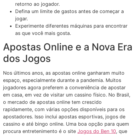
retorno ao jogador.
Defina um limite de gastos antes de começar a
jogar.
Experimente diferentes máquinas para encontrar
as que você mais gosta.
Apostas Online e a Nova Era
dos Jogos
Nos últimos anos, as apostas online ganharam muito
espaço, especialmente durante a pandemia. Muitos
jogadores agora preferem a conveniência de apostar
em casa, em vez de visitar um cassino físico. No Brasil,
o mercado de apostas online tem crescido
rapidamente, com várias opções disponíveis para os
apostadores. Isso inclui apostas esportivas, jogos de
cassino e até bingo online. Uma boa opção para quem
procura entretenimento é o site
Jogos do Ben 10
, que