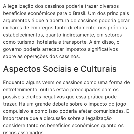
A legalização dos cassinos poderia trazer diversos
benefícios econômicos para o Brasil. Um dos principais
argumentos é que a abertura de cassinos poderia gerar
milhares de empregos tanto diretamente, nos próprios
estabelecimentos, quanto indiretamente, em setores
como turismo, hotelaria e transporte. Além disso, o
governo poderia arrecadar impostos significativos
sobre as operações dos cassinos.
Aspectos Sociais e Culturais
Enquanto alguns veem os cassinos como uma forma de
entretenimento, outros estão preocupados com os
possíveis efeitos negativos que essa prática pode
trazer. Há um grande debate sobre o impacto do jogo
compulsivo e como isso poderia afetar comunidades. É
importante que a discussão sobre a legalização
considere tanto os benefícios econômicos quanto os
riscos associados.