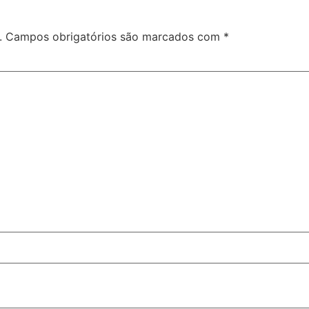
.
Campos obrigatórios são marcados com
*