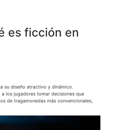
é es ficción en
 su diseño atractivo y dinámico.
 a los jugadores tomar decisiones que
uegos de tragamonedas más convencionales,