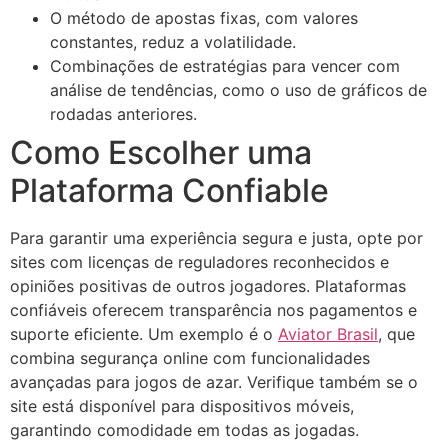
O método de apostas fixas, com valores
constantes, reduz a volatilidade.
Combinações de estratégias para vencer com
análise de tendências, como o uso de gráficos de
rodadas anteriores.
Como Escolher uma
Plataforma Confiable
Para garantir uma experiência segura e justa, opte por
sites com licenças de reguladores reconhecidos e
opiniões positivas de outros jogadores. Plataformas
confiáveis oferecem transparência nos pagamentos e
suporte eficiente. Um exemplo é o
Aviator Brasil
, que
combina segurança online com funcionalidades
avançadas para jogos de azar. Verifique também se o
site está disponível para dispositivos móveis,
garantindo comodidade em todas as jogadas.