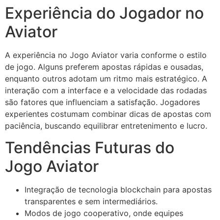
Experiência do Jogador no
Aviator
A experiência no Jogo Aviator varia conforme o estilo
de jogo. Alguns preferem apostas rápidas e ousadas,
enquanto outros adotam um ritmo mais estratégico. A
interação com a interface e a velocidade das rodadas
são fatores que influenciam a satisfação. Jogadores
experientes costumam combinar dicas de apostas com
paciência, buscando equilibrar entretenimento e lucro.
Tendências Futuras do
Jogo Aviator
Integração de tecnologia blockchain para apostas
transparentes e sem intermediários.
Modos de jogo cooperativo, onde equipes