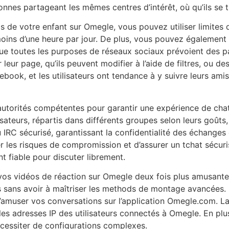
sonnes partageant les mêmes centres d’intérêt, où qu’ils se 
ps de votre enfant sur Omegle, vous pouvez utiliser limites
ns d’une heure par jour. De plus, vous pouvez également ut
esque toutes les purposes de réseaux sociaux prévoient des 
r leur page, qu’ils peuvent modifier à l’aide de filtres, ou d
book, et les utilisateurs ont tendance à y suivre leurs ami
autorités compétentes pour garantir une expérience de chat 
lisateurs, répartis dans différents groupes selon leurs goû
u IRC sécurisé, garantissant la confidentialité des échanges
r les risques de compromission et d’assurer un tchat sécur
t fiable pour discuter librement.
 vos vidéos de réaction sur Omegle deux fois plus amusant
 sans avoir à maîtriser les methods de montage avancées. 
d’amuser vos conversations sur l’application Omegle.com. La
les adresses IP des utilisateurs connectés à Omegle. En plus 
cessiter de configurations complexes.