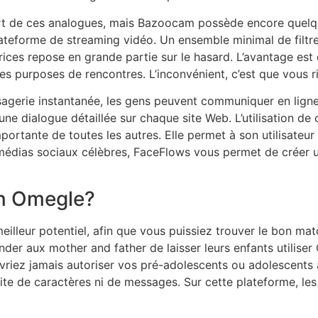
upart de ces analogues, mais Bazoocam possède encore quel
plateforme de streaming vidéo. Un ensemble minimal de filt
utrices repose en grande partie sur le hasard. L’avantage es
es purposes de rencontres. L’inconvénient, c’est que vous ri
sagerie instantanée, les gens peuvent communiquer en ligne. 
une dialogue détaillée sur chaque site Web. L’utilisation 
portante de toutes les autres. Elle permet à son utilisateur
 médias sociaux célèbres, FaceFlows vous permet de créer 
an Omegle?
illeur potentiel, afin que vous puissiez trouver le bon match
er aux mother and father de laisser leurs enfants utiliser
vriez jamais autoriser vos pré-adolescents ou adolescents à 
ite de caractères ni de messages. Sur cette plateforme, les