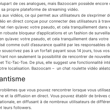
la plupart de ces analogues, mais Bazoocam possède encore q
t sa propre plateforme de streaming vidéo.
 aux vidéos, ce qui permet aux utilisateurs de s’exprimer d
éo en direct conçue pour connecter des utilisateurs à trav
hat rien qu’avec votre pseudo, et cela tranquillement dans v
 robuste bloqueur d’applications et un fashion de surveilla
ien qu’avec votre pseudo, et cela tranquillement dans votre 
lisé comme outil d’assurance qualité par les responsables d
 ne souscrivez pas à un forfait payant sous 14 jours, tous 
ant non seulement la possibilité de rencontrer de nouvell
s et Tic-Tac-Toe. De plus, elle suggest une fonctionnalité 
otre localisation. Bazoocam – un chat roulette vidéo aléato
mantisme
problèmes que vous pouvez rencontrer lorsque vous utilis
e et la diffusion en direct. Vous pouvez établir de brèves 
ationale, en diffusant à de nombreux utilisateurs de diffé
t leurs followers.