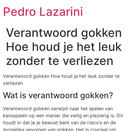
Pedro Lazarini
Verantwoord gokken
Hoe houd je het leuk
zonder te verliezen
Verantwoord gokken Hoe houd je het leuk zonder te
verliezen
Wat is verantwoord gokken?
Verantwoord gokken verwijst naar het spelen van
kansspelen op een manier die veilig en plezierig is. Dit
houdt in dat je je bewust bent van de risico’s en de
mogelijke gevolgen van gokken. Het is cruciaal om