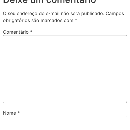
O seu endereço de e-mail não será publicado.
Campos
obrigatórios são marcados com
*
Comentário
*
Nome
*