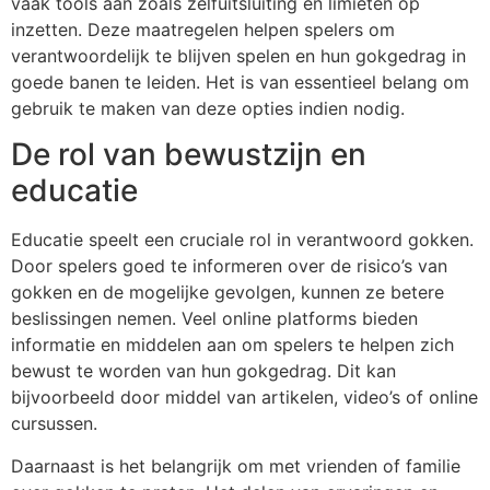
vaak tools aan zoals zelfuitsluiting en limieten op
inzetten. Deze maatregelen helpen spelers om
verantwoordelijk te blijven spelen en hun gokgedrag in
goede banen te leiden. Het is van essentieel belang om
gebruik te maken van deze opties indien nodig.
De rol van bewustzijn en
educatie
Educatie speelt een cruciale rol in verantwoord gokken.
Door spelers goed te informeren over de risico’s van
gokken en de mogelijke gevolgen, kunnen ze betere
beslissingen nemen. Veel online platforms bieden
informatie en middelen aan om spelers te helpen zich
bewust te worden van hun gokgedrag. Dit kan
bijvoorbeeld door middel van artikelen, video’s of online
cursussen.
Daarnaast is het belangrijk om met vrienden of familie